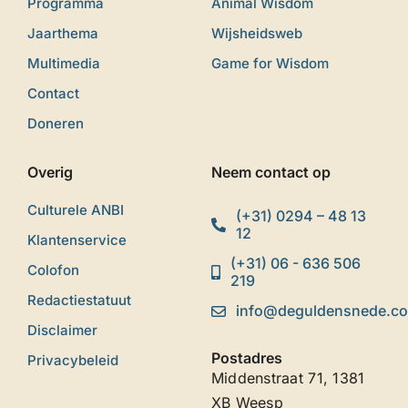
Programma
Animal Wisdom
Jaarthema
Wijsheidsweb
Multimedia
Game for Wisdom
Contact
Doneren
Overig
Neem contact op
Culturele ANBI
(+31) 0294 – 48 13
12
Klantenservice
(+31) 06 - 636 506
Colofon
219
Redactiestatuut
info@deguldensnede.c
Disclaimer
Postadres
Privacybeleid
Middenstraat 71, 1381
XB Weesp