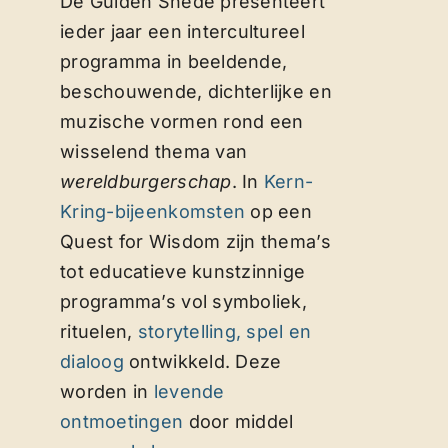
De Gulden Snede presenteert
Contact
ieder jaar een intercultureel
programma in beeldende,
beschouwende, dichterlijke en
muzische vormen rond een
wisselend thema van
wereldburgerschap
. In
Kern-
Kring-bijeenkomsten
op een
Quest for Wisdom zijn thema’s
tot educatieve kunstzinnige
programma’s vol symboliek,
rituelen,
storytelling
, spel en
dialoog
ontwikkeld. Deze
worden in
levende
ontmoetingen
door middel