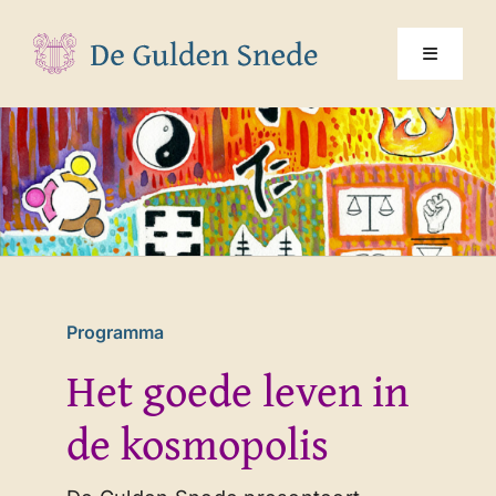
Ga
naar
Toggle
inhoud
Navigati
Home
Over ons
Programma
Programma
Jaarthema
Het goede leven in
de kosmopolis
Multimedia