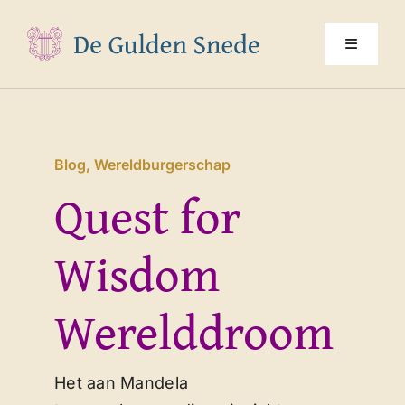
Ga
naar
Toggle
inhoud
Navigati
Home
Blog
,
Wereldburgerschap
Over ons
Quest for
Programma
Wisdom
Jaarthema
Werelddroom
Multimedia
Het aan Mandela