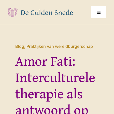
Ga
naar
Toggle
inhoud
Navigati
Home
Blog
,
Praktijken van wereldburgerschap
Over ons
Amor Fati:
Programma
Interculturele
Jaarthema
therapie als
Multimedia
antwoord op