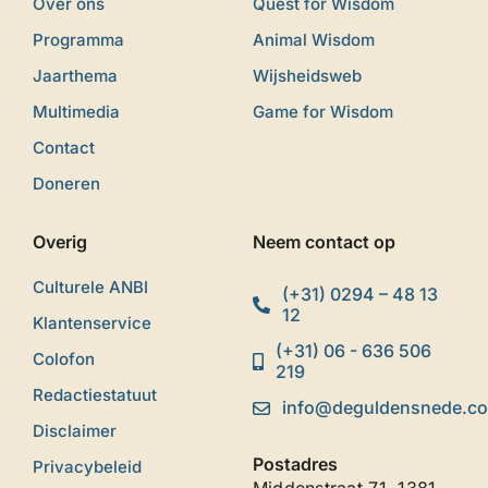
Over ons
Quest for Wisdom
Programma
Animal Wisdom
Jaarthema
Wijsheidsweb
Multimedia
Game for Wisdom
Contact
Doneren
Overig
Neem contact op
Culturele ANBI
(+31) 0294 – 48 13
12
Klantenservice
(+31) 06 - 636 506
Colofon
219
Redactiestatuut
info@deguldensnede.c
Disclaimer
Postadres
Privacybeleid