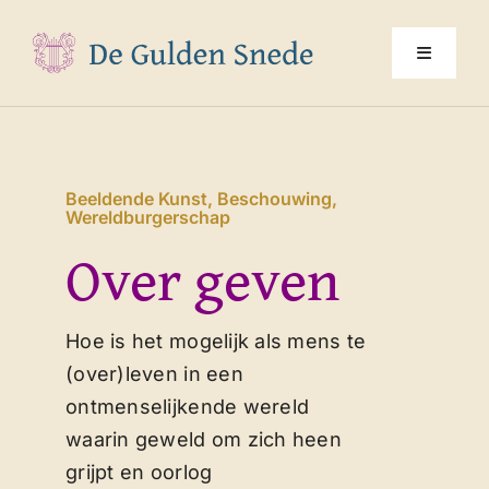
Ga
naar
Toggle
inhoud
Navigati
Home
Beeldende Kunst
,
Beschouwing
,
Over ons
Wereldburgerschap
Over geven
Programma
Hoe is het mogelijk als mens te
Jaarthema
(over)leven in een
ontmenselijkende wereld
Multimedia
waarin geweld om zich heen
grijpt en oorlog