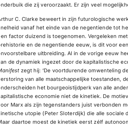
onderbuik die zij veroorzaakt. Er zijn veel mogelij
Arthur C. Clarke beweert in zijn futurologische wer
snelheid vanaf het einde van de negentiende tot h
een factor duizend is toegenomen. Vergeleken met
prehistorie en de negentiende eeuw, is dit voor een
onvoorstelbare uitbreiding. Al in de vorige eeuw h
van de dynamiek ingezet door de kapitalistische e
Manifest
zegt hij: ‘De voortdurende omwenteling d
verstoring van alle maatschappelijke toestanden,
onderscheiden het bourgeoistijdperk van alle andere’
kapitalistische economie niet de kinetiek. De mot
voor Marx als zijn tegenstanders juist verbonden 
kinetische utopie (Peter Sloterdijk) die alle social
Maar daartoe moest de kinetiek eerst zélf autonoom 