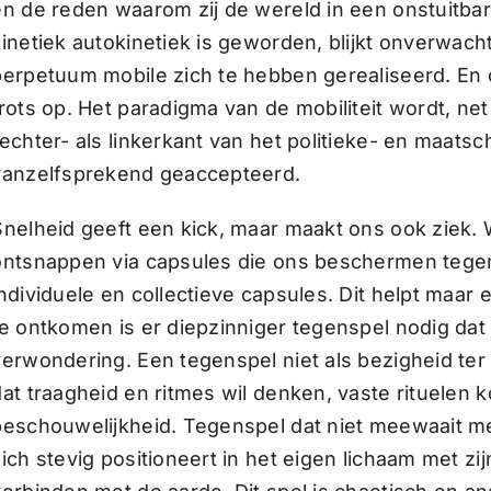
en de reden waarom zij de wereld in een onstuitbar
kinetiek autokinetiek is geworden, blijkt onverwac
perpetuum mobile zich te hebben gerealiseerd. En o
trots op. Het paradigma van de mobiliteit wordt, n
rechter- als linkerkant van het politieke- en maats
vanzelfsprekend geaccepteerd.
Snelheid geeft een kick, maar maakt ons ook ziek.
ontsnappen via capsules die ons beschermen tegen t
individuele en collectieve capsules. Dit helpt maa
te ontkomen is er diepzinniger tegenspel nodig dat
verwondering. Een tegenspel niet als bezigheid ter
dat traagheid en ritmes wil denken, vaste rituelen k
beschouwelijkheid. Tegenspel dat niet meewaait m
ich stevig positioneert in het eigen lichaam met zij