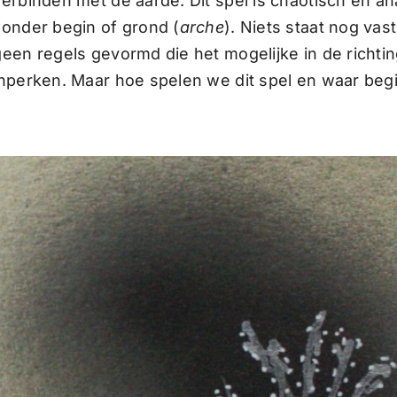
verbinden met de aarde. Dit spel is chaotisch en ana
zonder begin of grond (
arche
). Niets staat nog vast
geen regels gevormd die het mogelijke in de richti
inperken. Maar hoe spelen we dit spel en waar be