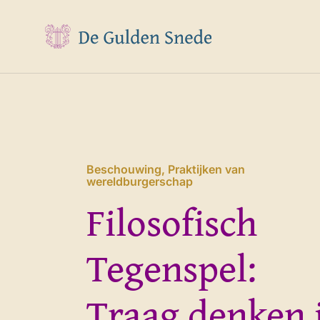
Ga
naar
inhoud
Beschouwing
,
Praktijken van
wereldburgerschap
Filosofisch
Tegenspel:
Traag denken 