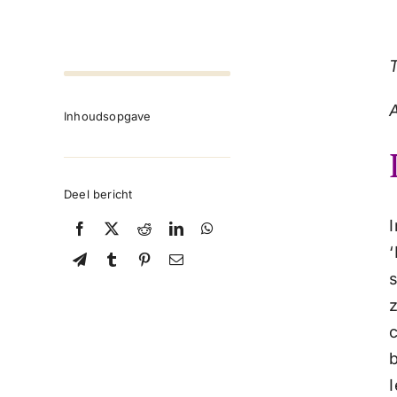
Inhoudsopgave
Deel bericht
c
b