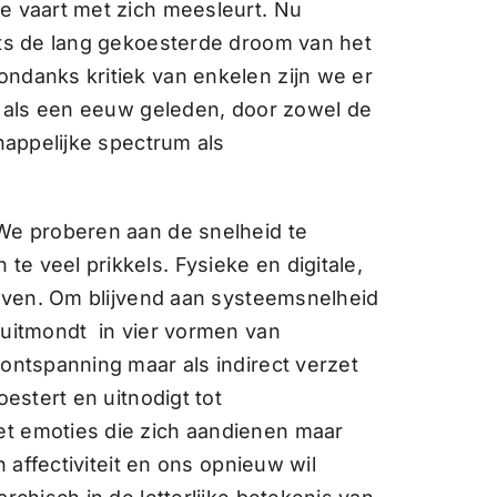
e vaart met zich meesleurt. Nu
hts de lang gekoesterde droom van het
ndanks kritiek van enkelen zijn we er
et als een eeuw geleden, door zowel de
chappelijke spectrum als
 We proberen aan de snelheid te
e veel prikkels. Fysieke en digitale,
r even. Om blijvend aan systeemsnelheid
 uitmondt
in vier vormen van
 ontspanning maar als indirect verzet
oestert en uitnodigt tot
et emoties die zich aandienen maar
n affectiviteit en ons opnieuw wil