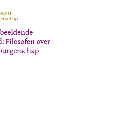
Kunst,
gerschap
 beeldende
d: Filosofen over
burgerschap