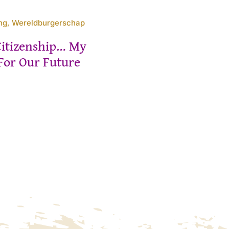
ng, Wereldburgerschap
Citizenship… My
For Our Future