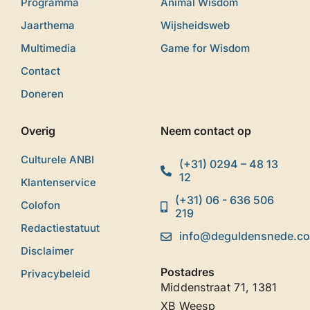
Programma
Animal Wisdom
Jaarthema
Wijsheidsweb
Multimedia
Game for Wisdom
Contact
Doneren
Overig
Neem contact op
Culturele ANBI
(+31) 0294 – 48 13
12
Klantenservice
(+31) 06 - 636 506
Colofon
219
Redactiestatuut
info@deguldensnede.c
Disclaimer
Postadres
Privacybeleid
Middenstraat 71, 1381
XB Weesp