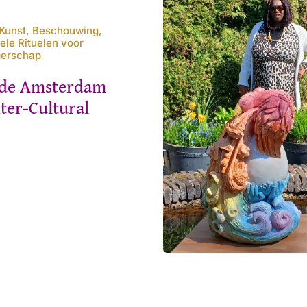
Kunst, Beschouwing,
rele Rituelen voor
gerschap
ide Amsterdam
nter-Cultural