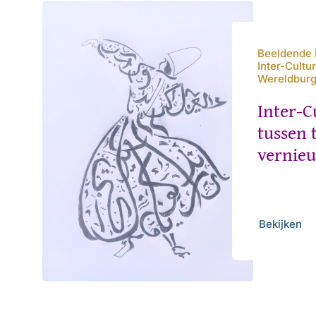
Beeldende 
Inter-Cultu
Wereldbur
Inter-C
tussen 
vernie
Bekijken