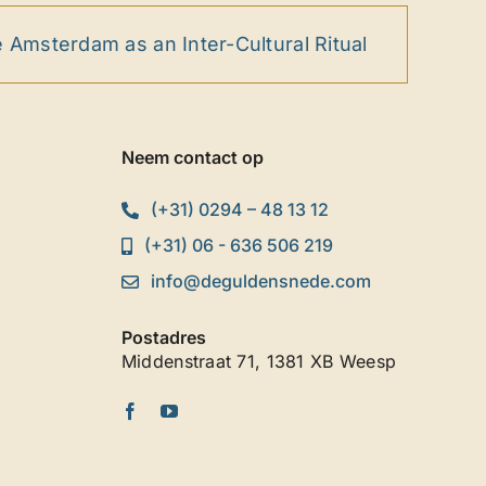
erdam as an Inter-Cultural Ritual
Amor Fati 
Neem contact op
(+31) 0294 – 48 13 12
(+31) 06 - 636 506 219
info@deguldensnede.com
Postadres
Middenstraat 71, 1381 XB Weesp