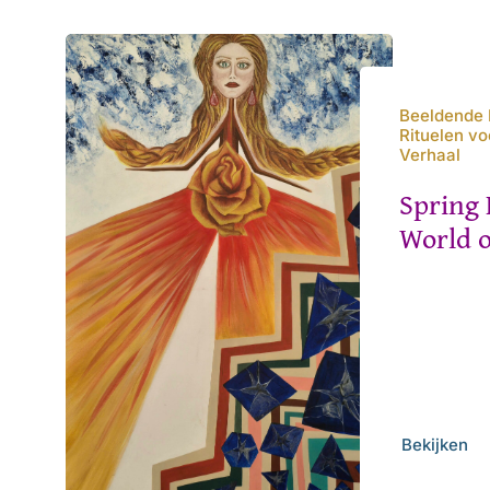
Beeldende K
Rituelen v
Verhaal
Spring 
World o
Bekijken