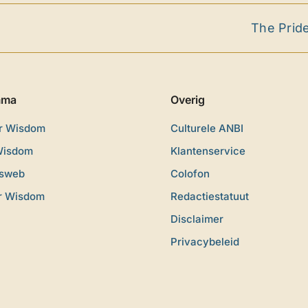
The Pride Amst
mma
Overig
or Wisdom
Culturele ANBI
Wisdom
Klantenservice
dsweb
Colofon
r Wisdom
Redactiestatuut
Disclaimer
Privacybeleid