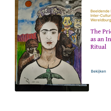
Beeldende 
Inter-Cultu
Wereldbur
The Pr
as an I
Ritual
Bekijken