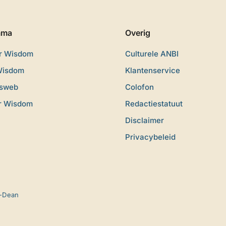
mma
Overig
or Wisdom
Culturele ANBI
Wisdom
Klantenservice
dsweb
Colofon
r Wisdom
Redactiestatuut
Disclaimer
Privacybeleid
-Dean