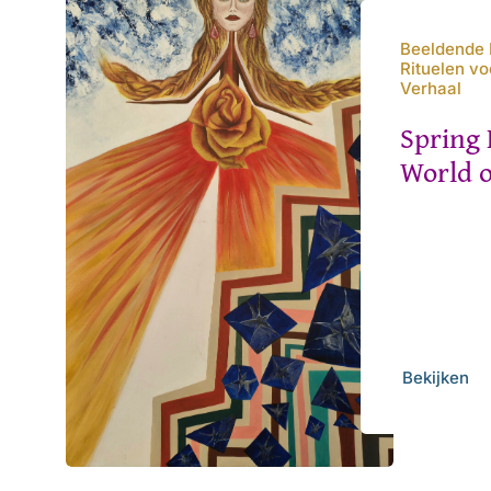
Beeldende K
Rituelen v
Verhaal
Spring 
World o
Bekijken