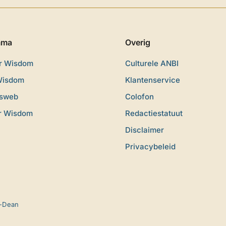
mma
Overig
or Wisdom
Culturele ANBI
Wisdom
Klantenservice
dsweb
Colofon
r Wisdom
Redactiestatuut
Disclaimer
Privacybeleid
-Dean