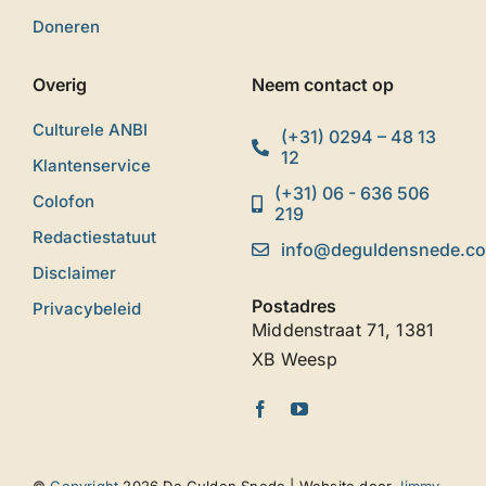
Doneren
Overig
Neem contact op
Culturele ANBI
(+31) 0294 – 48 13
12
Klantenservice
(+31) 06 - 636 506
Colofon
219
Redactiestatuut
info@deguldensnede.c
Disclaimer
Postadres
Privacybeleid
Middenstraat 71, 1381
XB Weesp
©
Copyright
2026 De Gulden Snede | Website door
Jimmy-