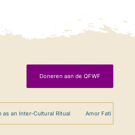
Doneren aan de QFWF
nter-Cultural Ritual
Amor Fati Samenspel als