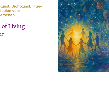
unst, Dichtkunst, Inter-
ituelen voor
gerschap
 of Living
er