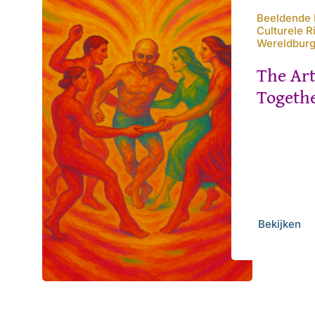
Beeldende K
Culturele R
Wereldbur
The Art
Togeth
Bekijken