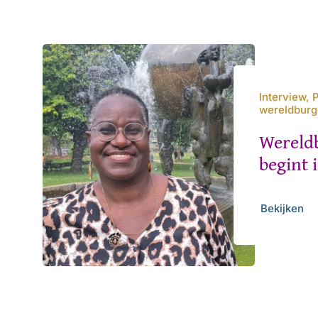
Interview, 
wereldbur
Wereld
begint 
Bekijken